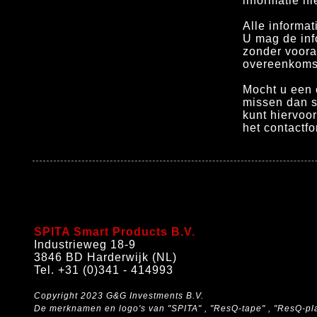
informatie ni
Alle informat
U mag de inf
zonder voora
overeenkomst
Mocht u een 
missen dan st
kunt hiervoo
het contactfo
SPITA Smart Products B.V.
Industrieweg 18-9
3846 BD Harderwijk (NL)
Tel. +31 (0)341 - 414993
Copyright 2023 G&G Investments B.V.
De merknamen en logo's van "SPITA" , "ResQ-tape" , "ResQ-pla