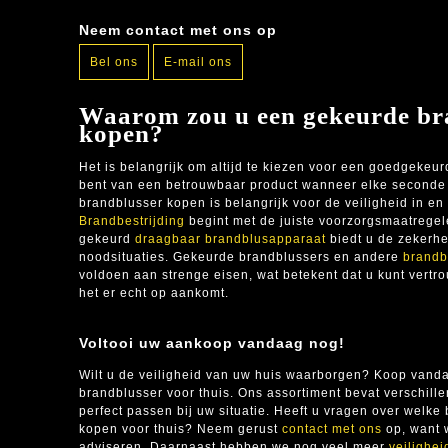
Neem contact met ons op
Bel ons
E-mail ons
Waarom zou u een gekeurde br
kopen?
Het is belangrijk om altijd te kiezen voor een goedgekeur
bent van een betrouwbaar product wanneer elke seconde 
brandblusser kopen is belangrijk voor de veiligheid in en
Brandbestrijding
begint met de juiste voorzorgsmaatrege
gekeurd
draagbaar brandblusapparaat
biedt u de zekerhe
noodsituaties. Gekeurde brandblussers en andere
brandb
voldoen aan strenge eisen, wat betekent dat u kunt vert
het er echt op aankomt.
Voltooi uw aankoop vandaag nog!
Wilt u de veiligheid van uw huis waarborgen? Koop van
brandblusser voor thuis. Ons assortiment bevat verschill
perfect passen bij uw situatie. Heeft u vragen over welke
kopen voor thuis? Neem gerust
contact met ons
op, want w
adviseren. Daarnaast hebben we nog veel meer
veilighe