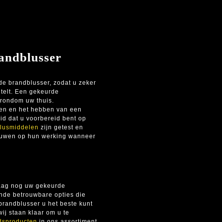
andblusser
de brandblusser, zodat u zeker
telt. Een gekeurde
 rondom uw thuis.
len en het hebben van een
id dat u voorbereid bent op
lusmiddelen
zijn getest en
rouwen op hun werking wanneer
daag nog uw gekeurde
ende betrouwbare opties die
 brandblusser u het beste kunt
ij staan klaar om u te
idsproducten
in ons assortiment,