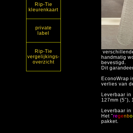
Rip-Tie
kleurenkaart
private
label
Rip-Tie
verschillend
vergelijkings-
handmatig w
overzicht
bevestigd.
Dit garandeer
EconoWrap is
verlies van d
Leverbaar in
127mm (5"), 
Leverbaar in
Het "
re
ge
nb
o
pakket.