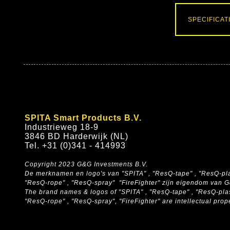
SPECIFICAT
SPITA Smart Products B.V.
Industrieweg 18-9
3846 BD Harderwijk (NL)
Tel. +31 (0)341 - 414993
Copyright 2023 G&G Investments B.V.
De merknamen en logo's van "SPITA" , "ResQ-tape" , "ResQ-pla
"ResQ-rope" , "ResQ-spray" "FireFighter" zijn eigendom van 
The brand names & logos of
"SPITA" , "ResQ-tape" , "ResQ-pla
"ResQ-rope" , "ResQ-spray", "FireFighter" are intellectual pro