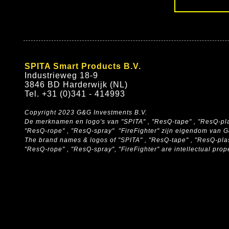
SPITA Smart Products B.V.
Industrieweg 18-9
3846 BD Harderwijk (NL)
Tel. +31 (0)341 - 414993
Copyright 2023 G&G Investments B.V.
De merknamen en logo's van "SPITA" , "ResQ-tape" , "ResQ-pla
"ResQ-rope" , "ResQ-spray" "FireFighter" zijn eigendom van 
The brand names & logos of
"SPITA" , "ResQ-tape" , "ResQ-pla
"ResQ-rope" , "ResQ-spray", "FireFighter" are intellectual pro