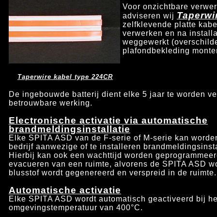
Voor onzichtbare verwer
Taperwi
adviseren wij
zelfklevende platte kabe
verwerken en na install
weggewerkt (overschilde
plafondbekleding monte
Taperwire kabel type 224CR
De ingebouwde batterij dient elke 5 jaar te worden v
betrouwbare werking.
Electronische activatie via automatische
brandmeldingsinstallatie
Elke SPITA ASD van de F-serie of M-serie kan worde
bedrijf aanwezige of te installeren brandmeldingsinsta
Hierbij kan ook een wachttijd worden geprogrammeerd,
evacueren van een ruimte, alvorens de SPITA ASD wo
blusstof wordt gegenereerd en verspreid in de ruimte.
Automatische activatie
Elke SPITA ASD wordt automatisch geactiveerd bij he
omgevingstemperatuur van 400
°C.