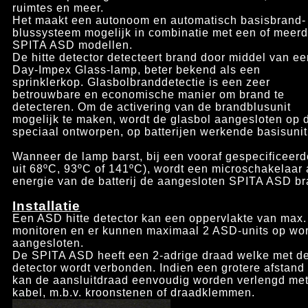
ruimtes en meer.
Het maakt een autonoom en automatisch basisbrand-
blussysteem mogelijk in combinatie met een of meer
SPITA ASD modellen.
De hitte detector detecteert brand door middel van ee
Day-Impex Glass-lamp, beter bekend als een
sprinklerkop. Glasbolbranddetectie is een zeer
betrouwbare en economische manier om brand te
detecteren. Om de activering van de brandblusunit
mogelijk te maken, wordt de glasbol aangesloten op 
speciaal ontworpen, op batterijen werkende basisunit
Wanneer de lamp barst, bij een vooraf gespecificeerd
uit
68ºC, 93ºC of 141ºC)
, wordt een microschakelaar a
energie van de batterij de aangesloten SPITA ASD br
Installatie
Een ASD hitte detector kan een oppervlakte van max.
monitoren en er kunnen maximaal 2 ASD-units op wo
aangesloten.
De SPITA ASD heeft een 2-adrige draad welke met de
detector wordt verbonden. Indien een grotere afstand
kan de aansluitdraad eenvoudig worden verlengd met
kabel, m.b.v. kroonstenen of draadklemmen.