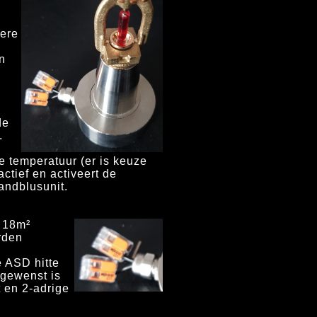
dere
n
de
.
e temperatuur (er is keuze
ctief en activeert de
andblusunit.
 18
m²
rden
 ASD hitte
 gewenst is
 en 2-adrige