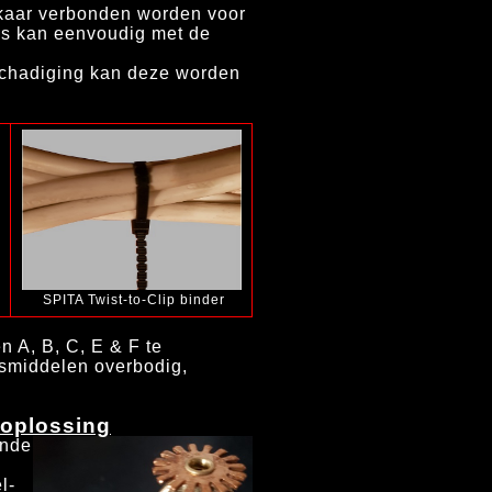
kaar verbonden worden voor
ds kan eenvoudig met de
schadiging kan deze worden
SPITA Twist-to-Clip binder
n A, B, C, E & F te
ngsmiddelen overbodig,
 oplossing
nde
l-