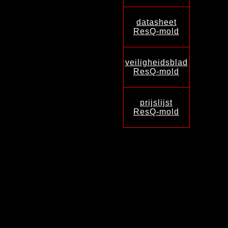
datasheet
ResQ-mold
veiligheidsblad
ResQ-mold
prijslijst
ResQ-mold