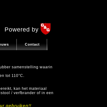
Powered by
euws
Contact
rubber samenstelling waarin
ren tot
110
°
C.
.
reikt, kan het materiaal
stool / verfbrander of in een
r gebruiken!!