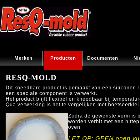
Merken
Producten
Documenten
Ni
RESQ-MOLD
Dit kneedbare product is gemaakt van een siliconen 
een speciale component is verwerkt.
Het product blijft flexibel en kneedbaar bij temperatu
Qua verwerking is het te vergelijken met boetseerklei
Zodra de gewenste vorm is be
worden verhit met een hittepi
oven.
LET OP: GEEN open vuu