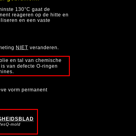
minste 130
°
C gaat de
ent reageren op de hitte en
iliseren en een vaste
fmeting
NIET
veranderen.
 olie en tal van chemische
 is van defecte O-ringen
hines.
tieve vorm permanent
IGHEIDSBLAD
ResQ-mold