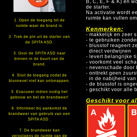
B, C, E, F & K) en w
de starter.
Na activatie wordt 
ruimte kan vullen om 
1. Open de toegang tot de
ruimte waar de brand is.
Kenmerken:
- makkelijk en zeer 
2. Trek de pin uit de starter van
- te gebruiken zonde
de SPITA ASD.
- blusstof reageert 
direct verdwijnen
3. Gooi de SPITA ASD naar
- levert belangrijke 
binnen in de buurt van de
- voorkomt veel sch
brand.
- nevenschade door b
- onttrekt geen zuur
4. Sluit de toegang zodat de
in de nabijheid van
blusnevel niet kan ontsnappen.
- de blusstof is onge
- geschikt voor alle 
5. Evacueer indien nodig het
gebouw en bel de brandweer!
Geschikt voor a
6. Informeer bij aankomst de
brandweer van gebruik van een
SPITA ASD .
7. De brandweer kan
vervolgens de ruimte van de