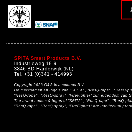
SPITA Smart Products B.V.
Industrieweg 18-9
3846 BD Harderwijk (NL)
Tel. +31 (0)341 - 414993
Copyright 2023 G&G Investments B.V.
De merknamen en logo's van "SPITA" , "ResQ-tape" , "ResQ-pla
"ResQ-rope" , "ResQ-spray" "FireFighter" zijn eigendom van 
The brand names & logos of
"SPITA" , "ResQ-tape" , "ResQ-plas
"ResQ-rope" , "ResQ-spray", "FireFighter" are intellectual pro