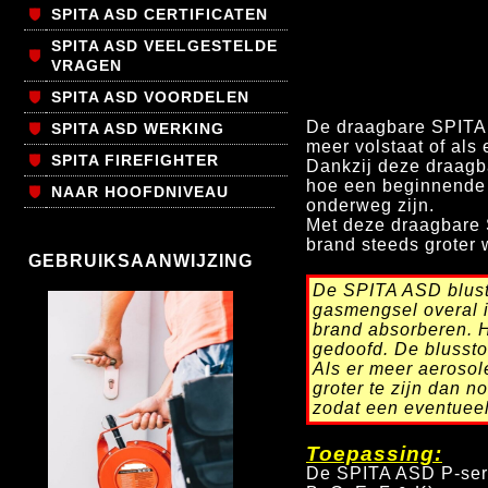
SPITA ASD CERTIFICATEN
SPITA ASD VEELGESTELDE
VRAGEN
SPITA ASD VOORDELEN
De draagbare SPITA 
SPITA ASD WERKING
meer volstaat of als
SPITA FIREFIGHTER
Dankzij deze draagb
hoe een beginnende b
NAAR HOOFDNIVEAU
onderweg zijn.
Met deze draagbare 
brand steeds groter 
GEBRUIKSAANWIJZING
De SPITA ASD blust 
gasmengsel overal i
brand absorberen. 
gedoofd.
De blusst
Als er meer aerosol
groter te zijn dan n
zodat een eventuee
Toepassing:
De SPITA ASD P-seri