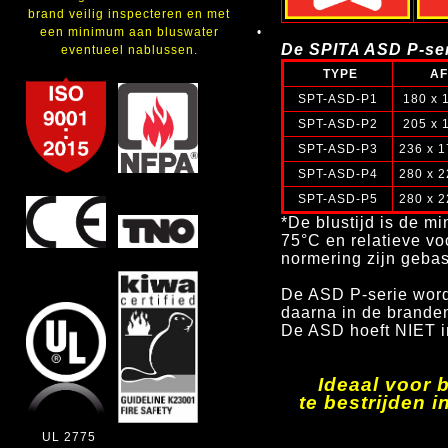
brand veilig inspecteren en met
een minimum aan bluswater
•
De SPITA ASD P-seri
eventueel nablussen.
TYPE
AF
SPT-ASD-P1
180 x 
SPT-ASD-P2
205 x 
SPT-ASD-P3
236 x 
SPT-ASD-P4
280 x 
SPT-ASD-P5
280 x 
*De blustijd is de mi
75°C en relatieve vo
normering zijn geba
De ASD P-serie wordt 
daarna in de brande
De ASD hoeft NIET i
Ideaal voor
te bestrijden 
UL 2775