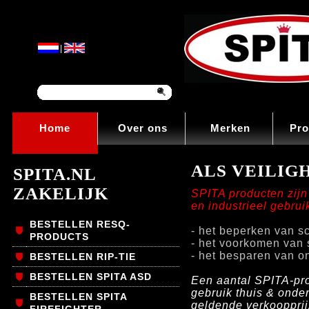
|
Home
Over ons
Merken
Pro
ALS VEILIGH
SPITA.NL
ZAKELIJK
SPITA producten zijn
en industrieel gebruik
BESTELLEN RESQ-
- het beperken van s
PRODUCTS
- het voorkomen van 
- het besparen van o
BESTELLEN RIP-TIE
BESTELLEN SPITA ASD
Een aantal SPITA-pro
gebruik thuis & onde
BESTELLEN SPITA
geldende verkoopprij