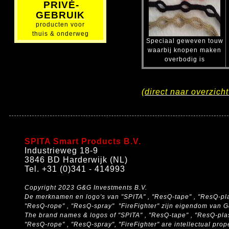
PRIVÉ-
GEBRUIK
producten voor
thuis & onderweg
Speciaal geweven touw
waarbij knopen maken
overbodig is
(
direct naar overzich
SPITA Smart Products B.V.
Industrieweg 18-9
3846 BD Harderwijk (NL)
Tel. +31 (0)341 - 414993
Copyright 2023 G&G Investments B.V.
De merknamen en logo's van "SPITA" , "ResQ-tape" , "ResQ-pla
"ResQ-rope" , "ResQ-spray" "FireFighter" zijn eigendom van 
The brand names & logos of
"SPITA" , "ResQ-tape" , "ResQ-pla
"ResQ-rope" , "ResQ-spray", "FireFighter" are intellectual pro