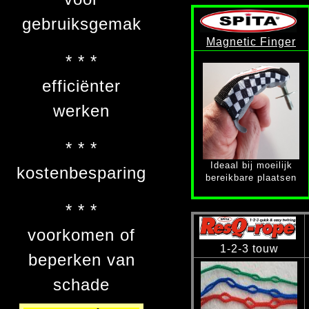
gebruiksgemak
Magnetic Finger
* * *
efficiënter
werken
* * *
Ideaal bij moeilijk
kostenbesparing
bereikbare plaatsen
* * *
voorkomen of
1-2-3 touw
beperken van
schade